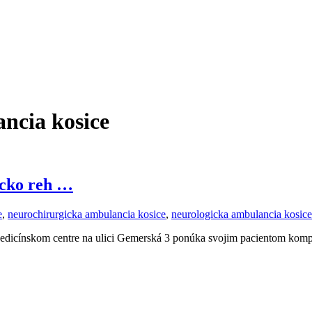
ancia kosice
icko reh …
e
,
neurochirurgicka ambulancia kosice
,
neurologicka ambulancia kosice
Medicínskom centre na ulici Gemerská 3 ponúka svojim pacientom komp